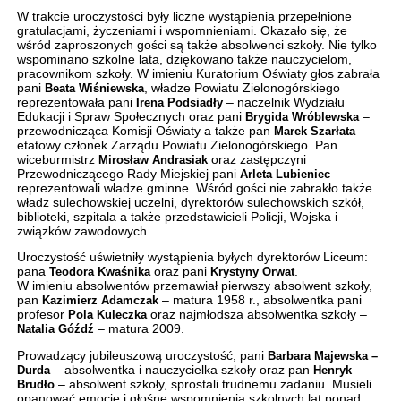
W trakcie uroczystości były liczne wystąpienia przepełnione
gratulacjami, życzeniami i wspomnieniami. Okazało się, że
wśród zaproszonych gości są także absolwenci szkoły. Nie tylko
wspominano szkolne lata, dziękowano także nauczycielom,
pracownikom szkoły. W imieniu Kuratorium Oświaty głos zabrała
pani
Beata Wiśniewska
, władze Powiatu Zielonogórskiego
reprezentowała pani
Irena Podsiadły
– naczelnik Wydziału
Edukacji i Spraw Społecznych oraz pani
Brygida Wróblewska
–
przewodnicząca Komisji Oświaty a także pan
Marek Szarłata
–
etatowy członek Zarządu Powiatu Zielonogórskiego. Pan
wiceburmistrz
Mirosław Andrasiak
oraz zastępczyni
Przewodniczącego Rady Miejskiej pani
Arleta Lubieniec
reprezentowali władze gminne. Wśród gości nie zabrakło także
władz sulechowskiej uczelni, dyrektorów sulechowskich szkół,
biblioteki, szpitala a także przedstawicieli Policji, Wojska i
związków zawodowych.
Uroczystość uświetniły wystąpienia byłych dyrektorów Liceum:
pana
Teodora Kwaśnika
oraz pani
Krystyny Orwat
.
W imieniu absolwentów przemawiał pierwszy absolwent szkoły,
pan
Kazimierz Adamczak
– matura 1958 r., absolwentka pani
profesor
Pola Kuleczka
oraz najmłodsza absolwentka szkoły –
Natalia Góźdź
– matura 2009.
Prowadzący jubileuszową uroczystość, pani
Barbara Majewska –
Durda
– absolwentka i nauczycielka szkoły oraz pan
Henryk
Brudło
– absolwent szkoły, sprostali trudnemu zadaniu. Musieli
opanować emocje i głośne wspomnienia szkolnych lat ponad