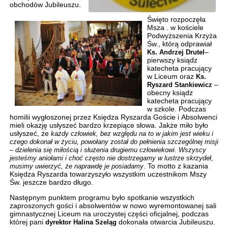
obchodów Jubileuszu.
Święto rozpoczęła
Msza . w kościele
Podwyższenia Krzyża
Św., którą odprawiał
Ks. Andrzej Drutel
–
pierwszy ksiądz
katecheta pracujący
w Liceum oraz
Ks.
Ryszard Stankiewicz
–
obecny ksiądz
katecheta pracujący
w szkole. Podczas
homilii wygłoszonej przez Księdza Ryszarda Goście i Absolwenci
mieli okazję usłyszeć bardzo krzepiące słowa. Jakże miło było
usłyszeć, że
każdy człowiek, bez względu na to w jakim jest wieku i
czego dokonał w życiu, powołany został do pełnienia szczególnej misji
– dzielenia się miłością i służenia drugiemu człowiekowi. Wszyscy
jesteśmy aniołami i choć często nie dostrzegamy w lustrze skrzydeł,
musimy uwierzyć, że naprawdę je posiadamy
. To motto z kazania
Księdza Ryszarda towarzyszyło wszystkim uczestnikom Mszy
Św. jeszcze bardzo długo.
Następnym punktem programu było spotkanie wszystkich
zaproszonych gości i absolwentów w nowo wyremontowanej sali
gimnastycznej Liceum na uroczystej części oficjalnej, podczas
której pani
dyrektor Halina Szeląg
dokonała otwarcia Jubileuszu.