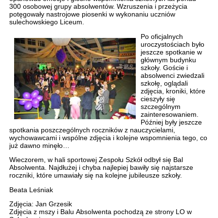
300 osobowej grupy absolwentów. Wzruszenia i przeżycia
potęgowały nastrojowe piosenki w wykonaniu uczniów
sulechowskiego Liceum.
Po oficjalnych
uroczystościach było
jeszcze spotkanie w
głównym budynku
szkoły. Goście i
absolwenci zwiedzali
szkołę, oglądali
zdjęcia, kroniki, które
cieszyły się
szczególnym
zainteresowaniem.
Później były jeszcze
spotkania poszczególnych roczników z nauczycielami,
wychowawcami i wspólne zdjęcia i kolejne wspomnienia tego, co
już dawno minęło…
Wieczorem, w hali sportowej Zespołu Szkół odbył się Bal
Absolwenta. Najdłużej i chyba najlepiej bawiły się najstarsze
roczniki, które umawiały się na kolejne jubileusze szkoły.
Beata Leśniak
Zdjęcia: Jan Grzesik
Zdjęcia z mszy i Balu Absolwenta pochodzą ze strony LO w