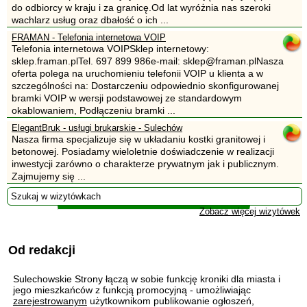
do odbiorcy w kraju i za granicę.Od lat wyróżnia nas szeroki
wachlarz usług oraz dbałość o ich ...
FRAMAN - Telefonia internetowa VOIP
Telefonia internetowa VOIPSklep internetowy:
sklep.framan.plTel. 697 899 986e-mail: sklep@framan.plNasza
oferta polega na uruchomieniu telefonii VOIP u klienta a w
szczególności na: Dostarczeniu odpowiednio skonfigurowanej
bramki VOIP w wersji podstawowej ze standardowym
okablowaniem, Podłączeniu bramki ...
ElegantBruk - usługi brukarskie - Sulechów
Nasza firma specjalizuje się w układaniu kostki granitowej i
betonowej. Posiadamy wieloletnie doświadczenie w realizacji
inwestycji zarówno o charakterze prywatnym jak i publicznym.
Zajmujemy się ...
Zobacz więcej wizytówek
Od redakcji
Sulechowskie Strony łączą w sobie funkcję kroniki dla miasta i
jego mieszkańców z funkcją promocyjną - umożliwiając
zarejestrowanym
użytkownikom publikowanie ogłoszeń,