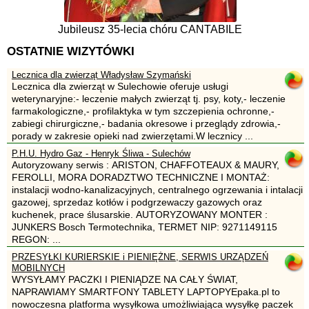
Jubileusz 35-lecia chóru CANTABILE
OSTATNIE WIZYTÓWKI
Lecznica dla zwierząt Władysław Szymański
Lecznica dla zwierząt w Sulechowie oferuje usługi
weterynaryjne:- leczenie małych zwierząt tj. psy, koty,- leczenie
farmakologiczne,- profilaktyka w tym szczepienia ochronne,-
zabiegi chirurgiczne,- badania okresowe i przeglądy zdrowia,-
porady w zakresie opieki nad zwierzętami.W lecznicy ...
P.H.U. Hydro Gaz - Henryk Śliwa - Sulechów
Autoryzowany serwis : ARISTON, CHAFFOTEAUX & MAURY,
FEROLLI, MORA DORADZTWO TECHNICZNE I MONTAŻ:
instalacji wodno-kanalizacyjnych, centralnego ogrzewania i intalacji
gazowej, sprzedaz kotłów i podgrzewaczy gazowych oraz
kuchenek, prace ślusarskie. AUTORYZOWANY MONTER :
JUNKERS Bosch Termotechnika, TERMET NIP: 9271149115
REGON: ...
PRZESYŁKI KURIERSKIE i PIENIĘŻNE, SERWIS URZĄDZEŃ
MOBILNYCH
WYSYŁAMY PACZKI I PIENIĄDZE NA CAŁY ŚWIAT,
NAPRAWIAMY SMARTFONY TABLETY LAPTOPYEpaka.pl to
nowoczesna platforma wysyłkowa umożliwiająca wysyłkę paczek