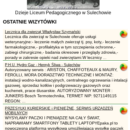
Dzieje Liceum Pedagogicznego w Sulechowie
OSTATNIE WIZYTÓWKI
Lecznica dla zwierząt Władysław Szymański
Lecznica dla zwierząt w Sulechowie oferuje usługi
weterynaryjne:- leczenie małych zwierząt tj. psy, koty,- leczenie
farmakologiczne,- profilaktyka w tym szczepienia ochronne,-
zabiegi chirurgiczne,- badania okresowe i przeglądy zdrowia,-
porady w zakresie opieki nad zwierzętami.W lecznicy ...
P.H.U. Hydro Gaz - Henryk Śliwa - Sulechów
Autoryzowany serwis : ARISTON, CHAFFOTEAUX & MAURY,
FEROLLI, MORA DORADZTWO TECHNICZNE I MONTAŻ:
instalacji wodno-kanalizacyjnych, centralnego ogrzewania i intalacji
gazowej, sprzedaz kotłów i podgrzewaczy gazowych oraz
kuchenek, prace ślusarskie. AUTORYZOWANY MONTER :
JUNKERS Bosch Termotechnika, TERMET NIP: 9271149115
REGON: ...
PRZESYŁKI KURIERSKIE i PIENIĘŻNE, SERWIS URZĄDZEŃ
MOBILNYCH
WYSYŁAMY PACZKI I PIENIĄDZE NA CAŁY ŚWIAT,
NAPRAWIAMY SMARTFONY TABLETY LAPTOPYEpaka.pl to
nowoczesna platforma wysyłkowa umożliwiająca wysyłkę paczek