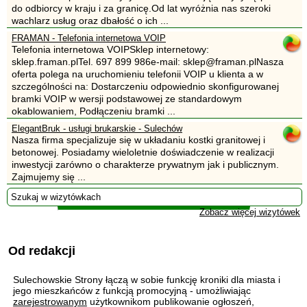
do odbiorcy w kraju i za granicę.Od lat wyróżnia nas szeroki
wachlarz usług oraz dbałość o ich ...
FRAMAN - Telefonia internetowa VOIP
Telefonia internetowa VOIPSklep internetowy:
sklep.framan.plTel. 697 899 986e-mail: sklep@framan.plNasza
oferta polega na uruchomieniu telefonii VOIP u klienta a w
szczególności na: Dostarczeniu odpowiednio skonfigurowanej
bramki VOIP w wersji podstawowej ze standardowym
okablowaniem, Podłączeniu bramki ...
ElegantBruk - usługi brukarskie - Sulechów
Nasza firma specjalizuje się w układaniu kostki granitowej i
betonowej. Posiadamy wieloletnie doświadczenie w realizacji
inwestycji zarówno o charakterze prywatnym jak i publicznym.
Zajmujemy się ...
Zobacz więcej wizytówek
Od redakcji
Sulechowskie Strony łączą w sobie funkcję kroniki dla miasta i
jego mieszkańców z funkcją promocyjną - umożliwiając
zarejestrowanym
użytkownikom publikowanie ogłoszeń,