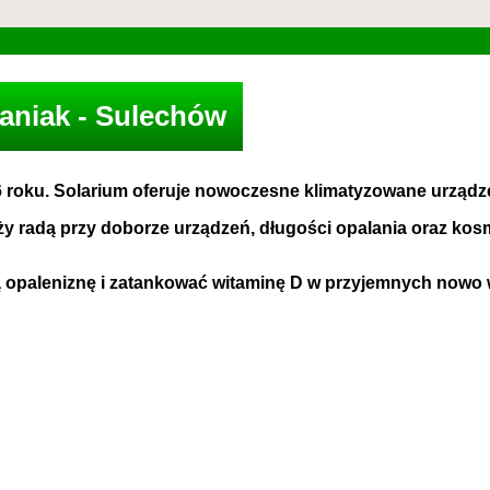
aniak - Sulechów
roku. Solarium oferuje nowoczesne klimatyzowane urządzeni
y radą przy doborze urządzeń, długości opalania oraz kos
ną opaleniznę i zatankować witaminę D w przyjemnych no