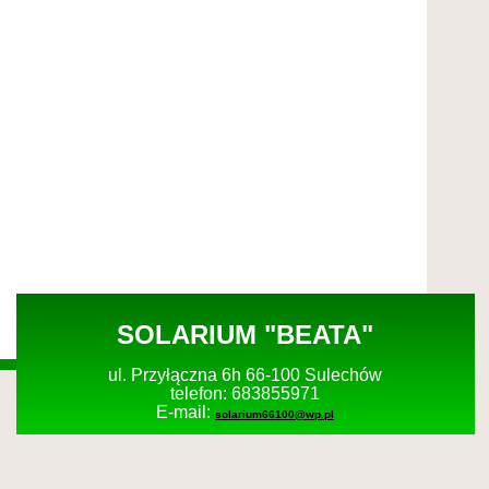
SOLARIUM "BEATA"
ul. Przyłączna 6h 66-100 Sulechów
telefon: 683855971
E-mail:
solarium66100@wp.pl